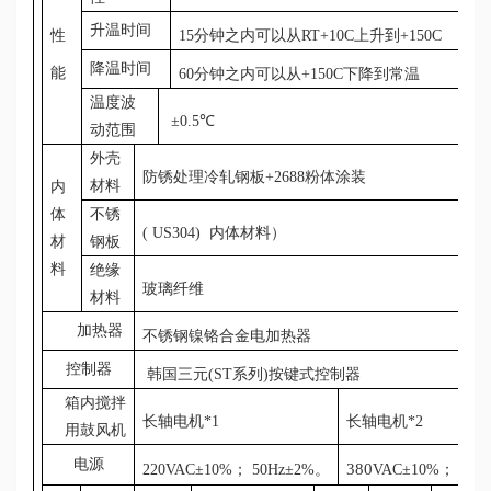
升温时间
性
15分钟之内可以从RT+10C上升到+150C
降温时间
能
60分钟之内可以从+150C下降到常温
温度波
±0.5℃
动范围
外壳
防锈处理冷轧钢板+2688粉体涂装
材料
内
体
不锈
( US304) 内体材料）
材
钢板
料
绝缘
玻璃纤维
材料
加热器
不锈钢镍铬合金电加热器
控制器
韩国三元(ST系列)按键式控制器
箱内搅拌
长轴电机*1
长轴电机*2
用鼓风机
电源
380
220
VAC±10%；
50Hz±2%。
VAC±10%；
50H