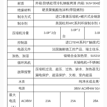
外箱
防锈处理冷轧钢板烤漆 内箱
≠
或
材质
:
: SUS
304
SUS
硬质聚氨酯泡沫料
带阻燃剂
绝缘材料
(
)
进口泰康压缩机
鳍片式全铜蒸发
制冷方式
+
美国杜邦
系列环保制冷剂
制冷剂
HFC
: R404
3.0P*2
台
压缩机泠量
3.0P*2
3.0P*2
台
进口
系列
触摸式温湿
控制器
TEMI
7"
电器元件
法国施耐德工控产品、瑞士佳乐、台
镍铬合金加热管、
制
加热、加湿
SUS316
长轴电机
不锈钢风轮
循环风机
+
压缩机过流、超压、过热、缺水、加热器无风空
故障报警
漏电保护、超温保护、欠相、室内超温
水质
纯净水或去离子
Φ
电源
380V AC3
4W 50/60Hz
最大
电流
AC380V
23A
25A
28A
（
）