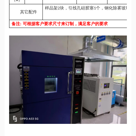
A
样品架
块，引线孔硅胶塞
个，钢化除雾玻璃
2
1
1
其它配件
备注
: 可根据客户要求尺寸来订制，满足客户的要求