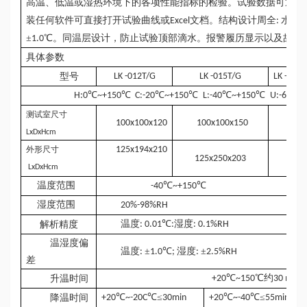
高温、低温或湿热环境下的各项性能指标的检验。试验数据可通过
装任何软件可直接打开试验曲线或
文档。结构设计周全
水电
Excel
:
±
℃。同温层设计，防止试验顶部滴水。报警履历显示以及故障
1.0
具体参数
型号
LK -012T/G
LK -015T/G
LK -020
℃
℃
℃
℃
℃
℃
℃
H:0
~+150
C:-20
~+150
L:-40
~+150
U:-60
~
测试室尺寸
100x100x120
100x100x150
120x
LxDxHcm
外形尺寸
125x194x210
125x250x203
145x
LxDxHcm
温度范围
℃
℃
-40
~+150
湿度范围
20%-98%RH
温度
℃
湿度
解析精度
: 0.01
:
: 0.1%RH
温湿度偏
温度
±
℃
湿度
±
:
1.0
;
:
2.5%RH
差
℃
℃约
升温时间
+20
~150
30 min
℃
℃≤
℃
℃≤
降温时间
+20
~-20C
30min
+20
~-40
55min