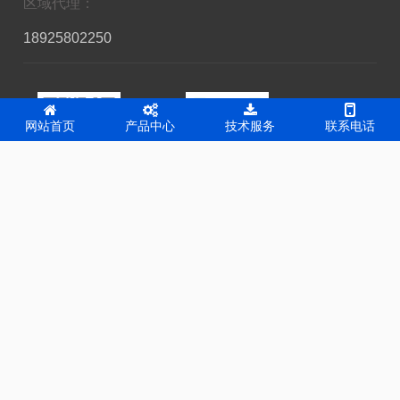
蒸汽老化试验箱
技术文章
新闻资讯
服务体系
公司新闻
技术数据
技术文章
信息反馈
行业资讯
网站首页
产品中心
技术服务
联系电话
客户服务
市场热线：
18925802250
售后电话：
13751267824
区域代理：
18925802250