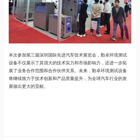
本次参加第三届深圳国际先进汽车技术展览会，勤卓环境测试
设备不仅展示了其强大的技术实力和市场影响力，还进一步拓
展了业务合作范围和合作伙伴关系。未来，勤卓环境测试设备
将继续致力于技术创新和产品质量提升，为全球汽车行业的发
展做出更大的贡献。