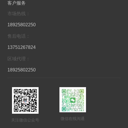
客户服务
市场热线：
18925802250
售后电话：
13751267824
区域代理：
18925802250
微信在线沟通
关注微信公众号