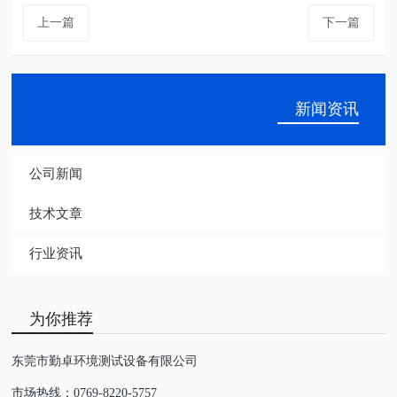
上一篇
下一篇
新闻资讯
公司新闻
技术文章
行业资讯
为你推荐
东莞市勤卓环境测试设备有限公司
市场热线：0769-8220-5757