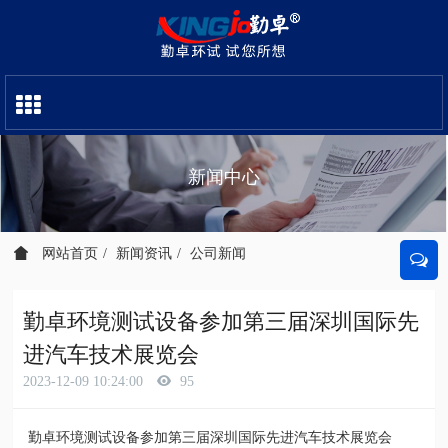
新闻中心
网站首页
新闻资讯
公司新闻
勤卓环境测试设备参加第三届深圳国际先
进汽车技术展览会
2023-12-09 10:24:00
95
勤卓环境测试设备参加第三届深圳国际先进汽车技术展览会