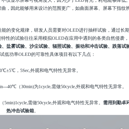
不仅显示屏幕可视角度大，因为少了LED背光，耗电能够降低
弯曲，因此能够用来设计的范围更广，如曲面
屏幕、屏幕下指纹
性能的变化规律，
研发人员
需要对
O
LED进行抽样试验，通过长
境特性的试验往往采用模拟
O
LED在应用中遇到的各类自然侵袭
验、盐雾试验、沙尘试验、辐照试验、振动和冲击试验、跌落试
试低功率
O
LED的可靠性具体项目有以下几点：
60℃±5℃，5Sec,外观和电气特性无异常。
n---40℃（30min)为1cycle,需做50cycle,外观和电气特性无异常。
0℃（5min)1cycle,需做50cycle,外观和电气特性无异常。
需用到勤卓
热冲击试验箱
。