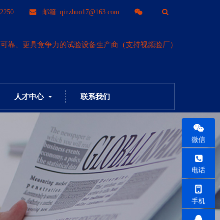
T
2250
邮箱: qinzhuo17@163.com
o
更可靠、更具竞争力的试验设备生产商（支持视频验厂）
g
g
人才中心
联系我们
l
e
微信
S
电话
e
手机
a