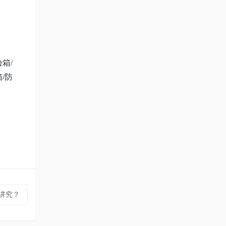
箱/
/防
些讲究？