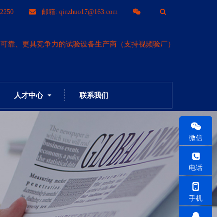
T
2250
邮箱: qinzhuo17@163.com
o
更可靠、更具竞争力的试验设备生产商（支持视频验厂）
g
g
人才中心
联系我们
l
e
微信
S
电话
e
手机
a