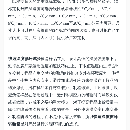
可以根据顾客的要求选择非标设计定制出符合参数的箱子。非
标定制升降温速度可选择线性或者非线性2℃／min、3℃／
min、4℃／min、5℃／min、6℃／min、7℃／min、8℃／min、
9℃／min、10℃／min、15℃／min至20℃／min范围内可选。尺
寸大小可以在厂家提供的6个标准范围内选择，也可以把自己要
求的宽、高、深（内尺寸）提供给厂家定制。
快速温度循环试验箱
是样品在人工设计高低的温度强度限下，
勤卓品牌厂家运用温度加速技巧(在上、下限值温度内进行循环
交变时，样品产生交替的膨胀和收缩)改变外在环境应力，使样
品中产生热应力和应变，通过加速温变应力来使潜存于样品的
瑕疵浮现，潜在样品零件材料瑕疵、制程瑕疵、工艺瑕疵，以
避免该样品在使用过程中，受到环境应力的考验时而导致失效
或者故障，造成不必要的重大损失，对于提高样品出货质量与
降低故障返修次数有着明显的效果，另外快速温度变化本身是
种制程阶段的过程，而不是种可靠度试验，所以
快速温度循环
试验箱
是对产品进行的程序测试的选择。