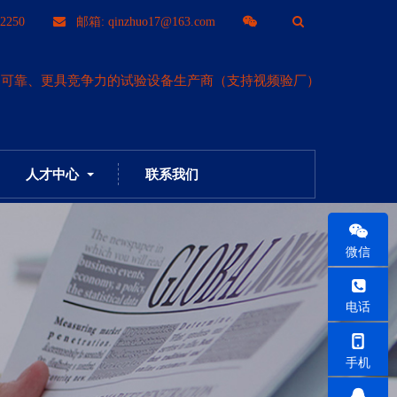
T
2250
邮箱: qinzhuo17@163.com
o
更可靠、更具竞争力的试验设备生产商（支持视频验厂）
g
g
人才中心
联系我们
l
e
微信
S
电话
e
手机
a