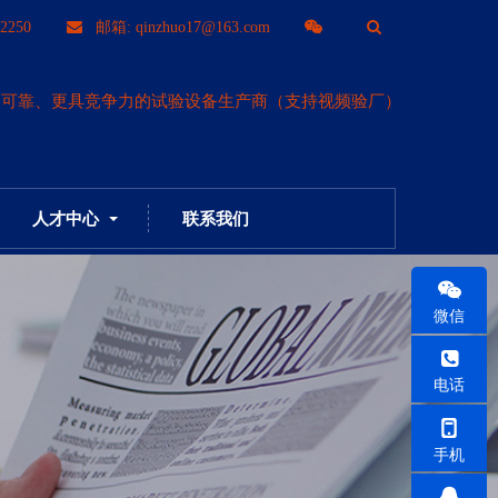
T
2250
邮箱: qinzhuo17@163.com
o
更可靠、更具竞争力的试验设备生产商（支持视频验厂）
g
g
人才中心
联系我们
l
e
微信
S
电话
e
手机
a