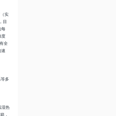
度（实
，目
的每
难度
具有全
均速
系等多
温湿热
验箱，