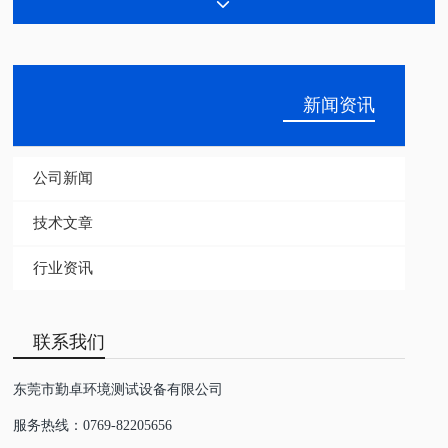
新闻资讯
公司新闻
技术文章
行业资讯
联系我们
东莞市勤卓环境测试设备有限公司
服务热线：0769-82205656