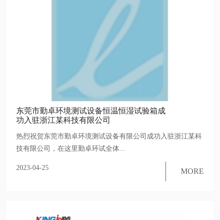
东莞市勤卓环境测试设备恒温恒湿试验箱成
功入驻浙江某科技有限公司
热烈祝贺东莞市勤卓环境测试设备有限公司成功入驻浙江某科
技有限公司，在这里勤卓环试全体...
2023-04-25